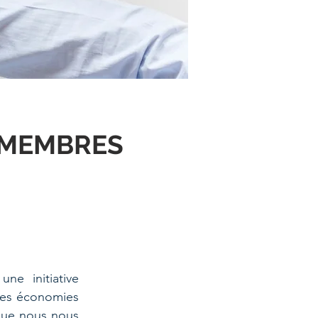
 MEMBRES
ne initiative
 les économies
que nous nous