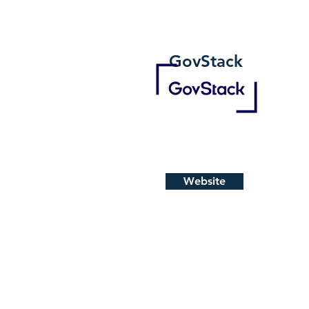
GovStack
Website