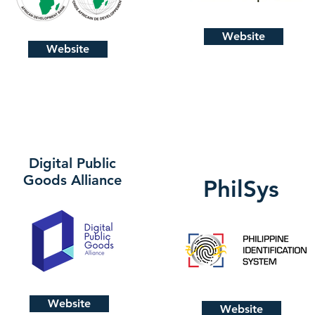
Website
Website
Digital Public
Goods Alliance
PhilSys
Website
Website