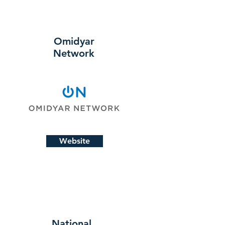
Omidyar
Network
Website
National