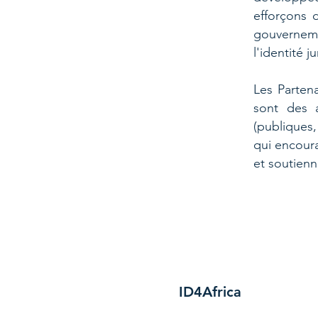
efforçons d
gouvernem
l'identité j
Les Partena
sont des a
(publiques,
qui encoura
et soutien
ID4Africa