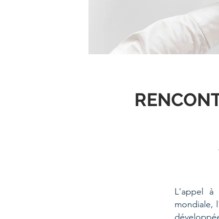
RENCONT
L'appel à 
mondiale, l
développée