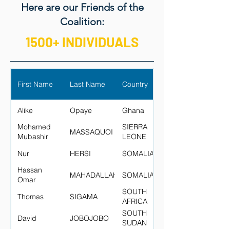
Here are our Friends of the
Coalition:
1500+ INDIVIDUALS
First Name
Last Name
Country
Alike
Opaye
Ghana
Mohamed
SIERRA
MASSAQUOI
Mubashir
LEONE
Nur
HERSI
SOMALIA
Hassan
MAHADALLAH
SOMALIA
Omar
SOUTH
Thomas
SIGAMA
AFRICA
SOUTH
David
JOBOJOBO
SUDAN